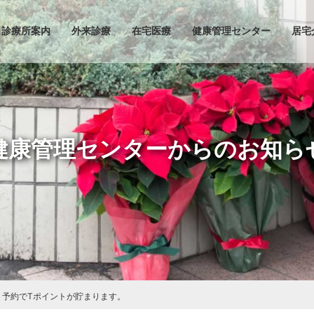
当診療所案内
外来診療
在宅医療
健康管理センター
居宅
健康管理センターからのお知ら
ト予約でTポイントが貯まります。